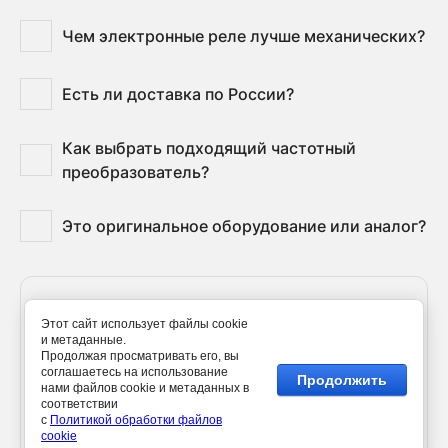
Чем электронные реле лучше механических?
Есть ли доставка по России?
Как выбрать подходящий частотный
преобразователь?
Это оригинальное оборудование или аналог?
Этот сайт использует файлы cookie
Получить консультацию
и метаданные.
Продолжая просматривать его, вы
соглашаетесь на использование
Продолжить
нами файлов cookie и метаданных в
соответствии
с
Политикой обработки файлов
cookie